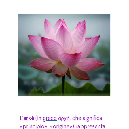
senza trapano
L'
arkè
(in
greco
ἀρχή, che significa
«principio», «origine») rappresenta