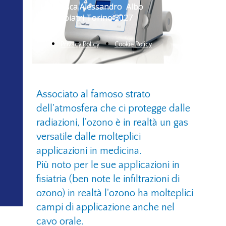
Francesca Alessandro Albo
Francesca Alessandro Albo
Odontoiatri Torino 3027
Odontoiatri Torino 3027
Privacy Policy
Cookie Policy
Associato al famoso strato
dell'atmosfera che ci protegge dalle
radiazioni, l'ozono è in realtà un gas
versatile dalle molteplici
applicazioni in medicina.
Più noto per le sue applicazioni in
fisiatria (ben note le infiltrazioni di
ozono) in realtà l'ozono ha molteplici
campi di applicazione anche nel
cavo orale.